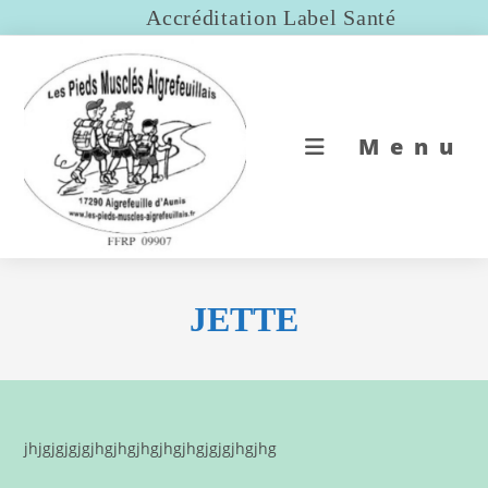
Skip
Accréditation Label Santé
to
content
Menu
JETTE
jhjgjgjgjgjhgjhgjhgjhgjhgjgjgjhgjhg